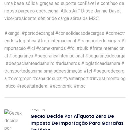
uma base sólida, graças ao suporte confiável e contínuo de
nosso parceiro operacional Atlas Air.” Disse Jannie Davel,
vice-presidente sênior de carga aérea da MSC.
#xangai
#portodexangai
#consolidacaodecargas
#comextr
ends
#logistica
#freteinternacional
#transportedecargas
#i
mportacao
#lcl
#comextrends
#fcl
#bulk
#freteinternacion
al
#segurança
#segurançainternacional
#segurançadecarga
#despachanteaduaneiro
#aduaneros
#logisticaaduanera
#
transportedeanimaismaisdeestimação
#fcl
#segurodecarg
a
#evergreen
#canaldesuez
#yantianport
#investimentolog
istico
#receitafederal
#economia
#msc
Previous
Gecex Decide Por Alíquota Zero De
Imposto De Importação Para Garrafas