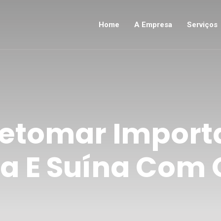
Home
A Empresa
Serviços
Retomar Import
a E Suína Com O