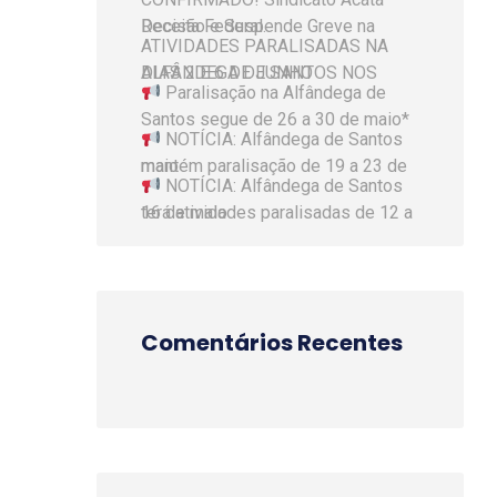
Decisão e Suspende Greve na Receita Federal.
ATIVIDADES PARALISADAS NA
ALFÂNDEGA DE SANTOS NOS DIAS 2 E 6 DE JUNHO
Paralisação na Alfândega de
Santos segue de 26 a 30 de maio*
NOTÍCIA: Alfândega de Santos
mantém paralisação de 19 a 23 de maio
NOTÍCIA: Alfândega de Santos
terá atividades paralisadas de 12 a 16 de maio
Comentários Recentes