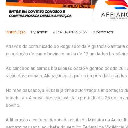
Distribuição
By:
admin
23 de Fevereiro, 2022
0 Comments
Através de comunicado do Regulador da Vigilância Sanitária 
importação de carne bovina e suína de 12 unidades brasilei
As sanções as carnes brasileiras estão vigentes desde 2017
ração dos animais. Alegação que que os grupos das grandes 
No mês passado, a Rússia já tinha autorizado a importação d
brasileiras. A nova liberação, válida a partir do dia 25 de no
bovino.
A liberação acontece depois da visita da Ministra da Agricultu
semana passada, ao chefe do serviço Federal de Vigilância Ve