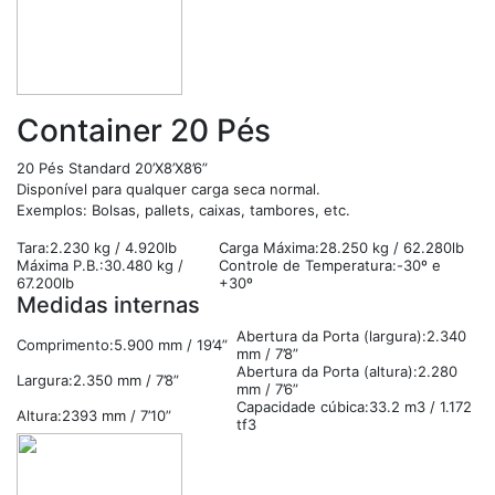
Container 20 Pés
20 Pés Standard 20’X8’X8’6”
Disponível para qualquer carga seca normal.
Exemplos: Bolsas, pallets, caixas, tambores, etc.
Tara:2.230 kg / 4.920lb
Carga Máxima:28.250 kg / 62.280lb
Máxima P.B.:30.480 kg /
Controle de Temperatura:-30º e
67.200lb
+30º
Medidas internas
Abertura da Porta (largura):2.340
Comprimento:5.900 mm / 19’4”
mm / 7’8”
Abertura da Porta (altura):2.280
Largura:2.350 mm / 7’8”
mm / 7’6”
Capacidade cúbica:33.2 m3 / 1.172
Altura:2393 mm / 7’10”
tf3