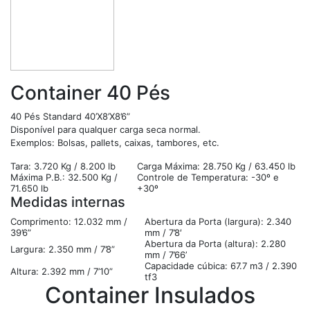
Container 40 Pés
40 Pés Standard 40’X8’X8’6”
Disponível para qualquer carga seca normal.
Exemplos: Bolsas, pallets, caixas, tambores, etc.
Tara: 3.720 Kg / 8.200 lb
Carga Máxima: 28.750 Kg / 63.450 lb
Máxima P.B.: 32.500 Kg /
Controle de Temperatura: -30º e
71.650 lb
+30º
Medidas internas
Comprimento: 12.032 mm /
Abertura da Porta (largura): 2.340
39’6”
mm / 7’8′
Abertura da Porta (altura): 2.280
Largura: 2.350 mm / 7’8”
mm / 7’66’
Capacidade cúbica: 67.7 m3 / 2.390
Altura: 2.392 mm / 7’10”
tf3
Container Insulados