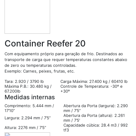
Container Reefer 20
Com equipamento próprio para geração de frio. Destinados ao
transporte de carga que requer temperaturas constantes abaixo
de zero ou temperaturas controladas.
Exemplo: Carnes, peixes, frutas, etc.
Tara: 2.920 / 3790 lb
Carga Máxima: 27.400 kg / 60410 lb
Máxima P.B.: 30.480 kg /
Controle de Temperatura: -30º e
67.200lb
+30º
Medidas internas
Comprimento: 5.444 mm /
Abertura da Porta (largura): 2.290
17’10”
mm / 7’5”
Abertura da Porta (altura): 2.261
Largura: 2.294 mm / 7’5”
mm / 7’5′
Capacidade cúbica: 28.4 m3 / 992
Altura: 2276 mm / 7’5”
tf3