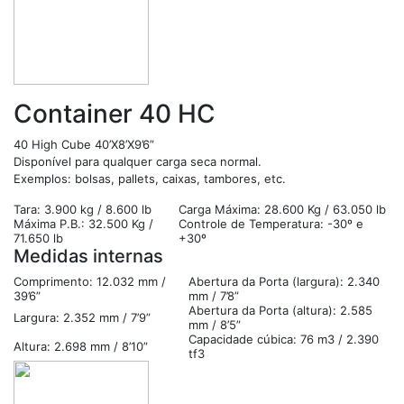
Container 40 HC
40 High Cube 40’X8’X9’6”
Disponível para qualquer carga seca normal.
Exemplos: bolsas, pallets, caixas, tambores, etc.
Tara: 3.900 kg / 8.600 lb
Carga Máxima: 28.600 Kg / 63.050 lb
Máxima P.B.: 32.500 Kg /
Controle de Temperatura: -30º e
71.650 lb
+30º
Medidas internas
Comprimento: 12.032 mm /
Abertura da Porta (largura): 2.340
39’6”
mm / 7’8”
Abertura da Porta (altura): 2.585
Largura: 2.352 mm / 7’9”
mm / 8’5”
Capacidade cúbica: 76 m3 / 2.390
Altura: 2.698 mm / 8’10”
tf3