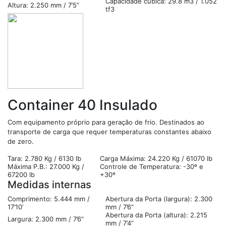
Capacidade cúbica: 29.8 m3 / 1.052
Altura: 2.250 mm / 7’5”
tf3
Container 40 Insulado
Com equipamento próprio para geração de frio. Destinados ao
transporte de carga que requer temperaturas constantes abaixo
de zero.
Tara: 2.780 Kg / 6130 lb
Carga Máxima: 24.220 Kg / 61070 lb
Máxima P.B.: 27.000 Kg /
Controle de Temperatura: -30º e
67200 lb
+30º
Medidas internas
Comprimento: 5.444 mm /
Abertura da Porta (largura): 2.300
17’10’
mm / 7’6”
Abertura da Porta (altura): 2.215
Largura: 2.300 mm / 7’6”
mm / 7’4”