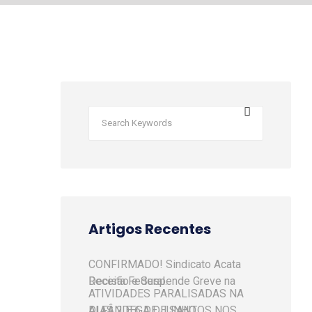
Artigos Recentes
CONFIRMADO! Sindicato Acata
Decisão e Suspende Greve na Receita Federal.
ATIVIDADES PARALISADAS NA
ALFÂNDEGA DE SANTOS NOS DIAS 2 E 6 DE JUNHO