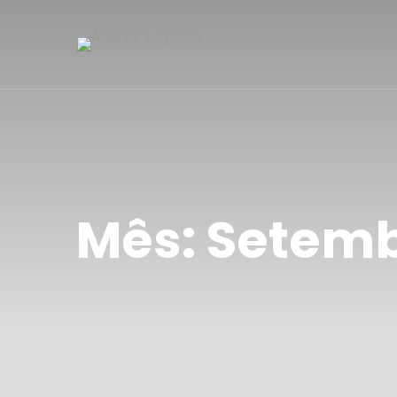
Mês:
Setemb