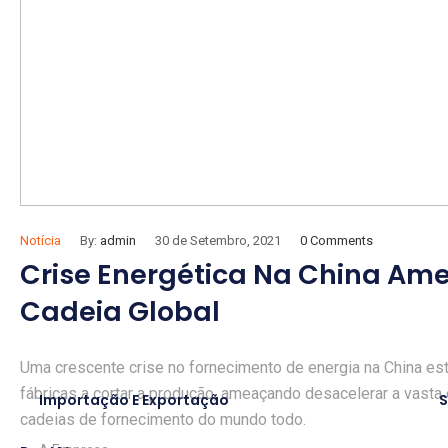
Notícia
By:
admin
30 de Setembro, 2021
0 Comments
Crise Energética Na China Am
Cadeia Global
Uma crescente crise no fornecimento de energia na China e
fábricas a cortar a produção, ameaçando desacelerar a vasta
Importação E Exportação
S
cadeias de fornecimento do mundo todo.