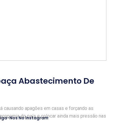
eaça Abastecimento De
stá causando apagões em casas e forçando as
 economia do país e colocar ainda mais pressão nas
iga-Nos No Instagram