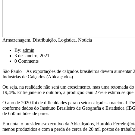
Armazenagem
,
Distribuição
,
Logística
,
Notícia
By:
admin
3 de Janeiro, 2021
0 Comments
São Paulo – As exportações de calçados brasileiros devem aumentar 
Indústrias de Calçados (Abicalçados).
Ou seja, na realidade não será um crescimento, mas uma retomada do 
19,4%. Entre janeiro e outubro, a produção caiu 27% e estima-se que 
O ano de 2020 foi de dificuldades para o setor calçadista nacional. 
conforme dados do Instituto Brasileiro de Geografia e Estatística (IB
de 650 milhões de pares.
Em nota, o presidente-executivo da Abicalçados, Haroldo Ferreira(fot
menos produzidos e com a perda de cerca de 20 mil postos de trabalh