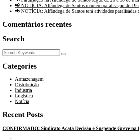
📢 NOTÍCIA: Alfândega de Santos mantém paralisação de 19 
📢 NOTÍCIA: Alfândega de Santos terá atividades paralisadas 
Comentários recentes
Search
Categories
Armazenagem
Distribuição
Indústria
Logística
Notícia
Recent Posts
CONFIRMADO! Sindicato Acata Decisão e Suspende Greve na Re