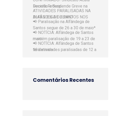
Decisão e Suspende Greve na Receita Federal.
ATIVIDADES PARALISADAS NA
ALFÂNDEGA DE SANTOS NOS DIAS 2 E 6 DE JUNHO
📢 Paralisação na Alfândega de
Santos segue de 26 a 30 de maio*
📢 NOTÍCIA: Alfândega de Santos
mantém paralisação de 19 a 23 de maio
📢 NOTÍCIA: Alfândega de Santos
terá atividades paralisadas de 12 a 16 de maio
Comentários Recentes