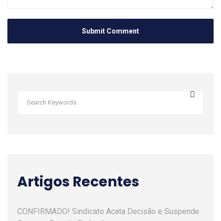
Artigos Recentes
CONFIRMADO! Sindicato Acata Decisão e Suspende
Greve na Receita Federal.