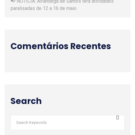
📢 NOTÍCIA: Alfândega de Santos terá atividades
paralisadas de 12 a 16 de maio
Comentários Recentes
Search